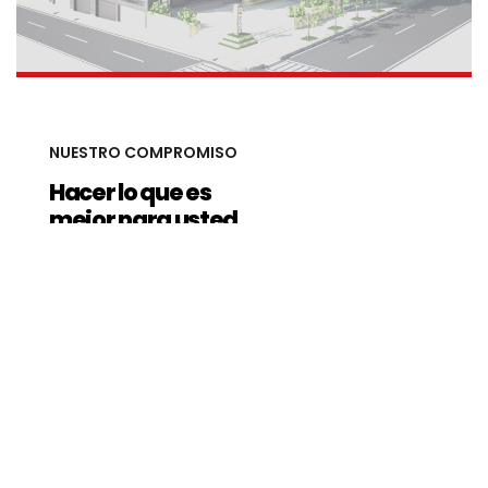
NUESTRO COMPROMISO
Hacer lo que es
mejor para usted.
Somos una firma de Arquitectos e Ingenieros establecida
en 1998 y avalada por la experiencia de profesionales
comprometidos. Nuestros clientes nos eligen por nuestra
calidad y responsabilidad en los proyectos que
concebimos y ejecutamos.